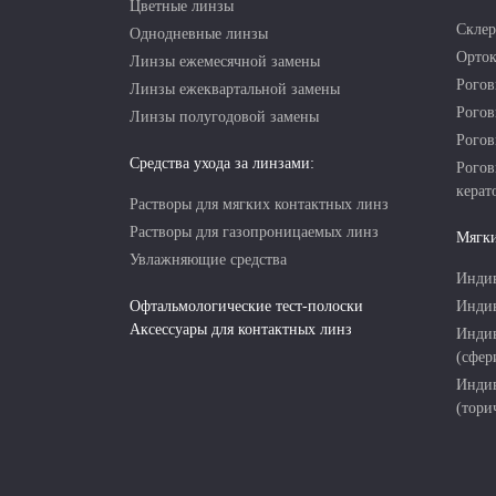
Цветные линзы
Склер
Однодневные линзы
Орток
Линзы ежемесячной замены
Рогов
Линзы ежеквартальной замены
Рогов
Линзы полугодовой замены
Рогов
Средства ухода за линзами:
Рогов
керат
Растворы для мягких контактных линз
Растворы для газопроницаемых линз
Мягки
Увлажняющие средства
Индив
Офтальмологические тест-полоски
Индив
Аксессуары для контактных линз
Индив
(сфер
Индив
(тори