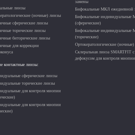
замены
альные линзы
Бифокальные МКЛ ежедневной 
ератологические (ночные) линзы
Бифокальные индивидуальные
ичные сферические линзы
(сферические)
ичные торические линзы
Бифокальные индивидуальные
(торические)
ичные биторические линзы
Ортокератологические (ночные)
ичные для коррекции
оконуса
Склеральная линза SMARTFIT с
дефокусом для контроля миопии
е контактные линзы:
идуальные сферические линзы
идуальные торические линзы
идуальные для контроля миопии
ические)
идуальные для контроля миопии
ческие)