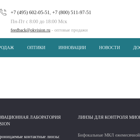
+7 (495) 602-05-51
+7 (800) 511-97-51
,
Пн-Пт с 8:00 до 18:00 Мск
feedback@okvision.ru
- оптовые продажи
РОДАЖ
ОПТИКИ
ИННОВАЦИИ
НОВОСТИ
ДО
ОВАЦИОННАЯ ЛАБОРАТОРИЯ
ЛИНЗЫ ДЛЯ КОНТРОЛЯ МИО
SION
Бифокальные МКЛ ежемесячной
роницаемые контактные линзы: