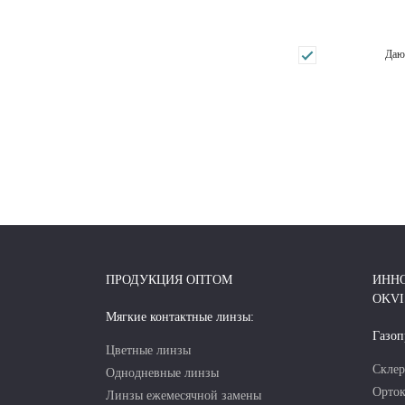
Даю 
ПРОДУКЦИЯ ОПТОМ
ИНН
OKVI
Мягкие контактные линзы:
Газоп
Цветные линзы
Склер
Однодневные линзы
Орток
Линзы ежемесячной замены