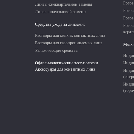
Рогов
Линзы ежеквартальной замены
Рогов
Линзы полугодовой замены
Рогов
Средства ухода за линзами:
Рогов
керат
Растворы для мягких контактных линз
Растворы для газопроницаемых линз
Мягки
Увлажняющие средства
Индив
Офтальмологические тест-полоски
Индив
Аксессуары для контактных линз
Индив
(сфер
Индив
(тори