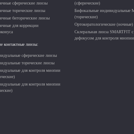
ичные сферические линзы
(сферические)
ичные торические линзы
Бифокальные индивидуальные
(торические)
ичные биторические линзы
Ортокератологические (ночные)
ичные для коррекции
оконуса
Склеральная линза SMARTFIT с
дефокусом для контроля миопии
е контактные линзы:
идуальные сферические линзы
идуальные торические линзы
идуальные для контроля миопии
ические)
идуальные для контроля миопии
ческие)