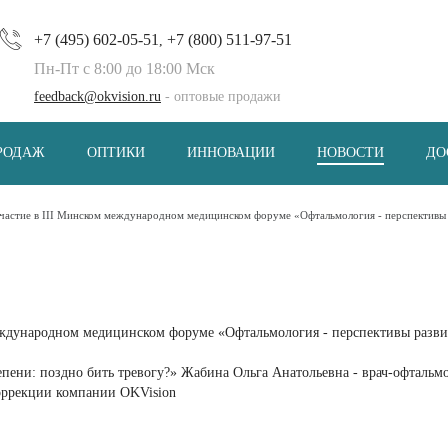
+7 (495) 602-05-51
+7 (800) 511-97-51
,
Пн-Пт с 8:00 до 18:00 Мск
feedback@okvision.ru
- оптовые продажи
РОДАЖ
ОПТИКИ
ИННОВАЦИИ
НОВОСТИ
ДО
частие в III Минском международном медицинском форуме «Офтальмология - перспективы
еждународном медицинском форуме «Офтальмология - перспективы разви
пени: поздно бить тревогу?» Жабина Ольга Анатольевна - врач-офтальм
коррекции компании OKVision