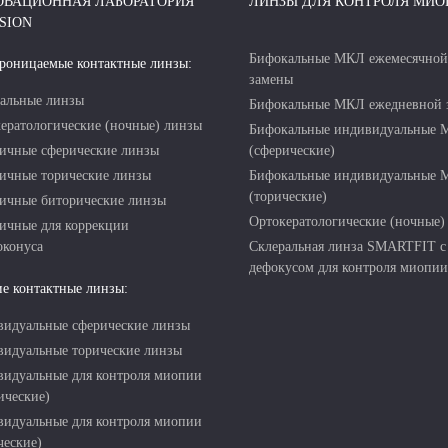
ОВАЦИОННАЯ ЛАБОРАТОРИЯ
ЛИНЗЫ ДЛЯ КОНТРОЛЯ МИО
SION
Бифокальные МКЛ ежемесячной
роницаемые контактные линзы:
замены
альные линзы
Бифокальные МКЛ ежедневной 
ератологические (ночные) линзы
Бифокальные индивидуальные
ичные сферические линзы
(сферические)
ичные торические линзы
Бифокальные индивидуальные
(торические)
ичные биторические линзы
Ортокератологические (ночные)
ичные для коррекции
оконуса
Склеральная линза SMARTFIT с
дефокусом для контроля миопии
е контактные линзы:
идуальные сферические линзы
идуальные торические линзы
идуальные для контроля миопии
ические)
идуальные для контроля миопии
ческие)