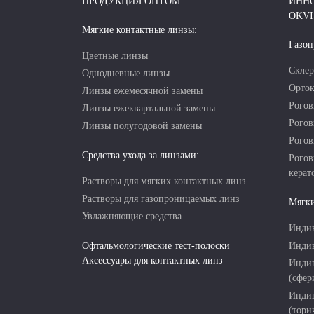
ПРОДУКЦИЯ ОПТОМ
ИНН
OKVI
Мягкие контактные линзы:
Газоп
Цветные линзы
Склер
Однодневные линзы
Орток
Линзы ежемесячной замены
Рогов
Линзы ежеквартальной замены
Рогов
Линзы полугодовой замены
Рогов
Средства ухода за линзами:
Рогов
керат
Растворы для мягких контактных линз
Растворы для газопроницаемых линз
Мягки
Увлажняющие средства
Индив
Офтальмологические тест-полоски
Индив
Аксессуары для контактных линз
Индив
(сфер
Индив
(тори