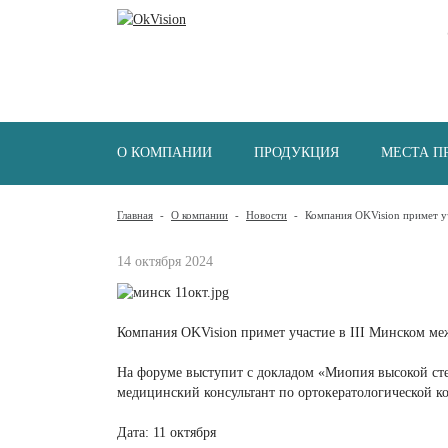
О КОМПАНИИ
ПРОДУКЦИЯ
МЕСТА П
Главная
-
О компании
-
Новости
-
Компания OKVision примет у
14 октября 2024
Компания OKVision примет участие в III Минском м
На форуме выступит с докладом «Миопия высокой сте
медицинский консультант по ортокератологической 
Дата: 11 октября