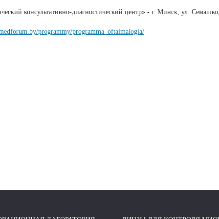
еский консультативно-диагностический центр» - г. Минск, ул. Семашко
//medforum.by/programmy/programma_oftalmalogia/