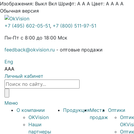
Изображения:
Выкл
Вкл
Шрифт:
A
A
A
Цвет:
A
A
A
A
Обычная версия
+7 (495) 602-05-51
,
+7 (800) 511-97-51
Пн-Пт с 8:00 до 18:00 Мск
feedback@okvision.ru
- оптовые продажи
Eng
A
A
A
Личный кабинет
Меню
О компании
Продукция
Места
Оптики
OKVision
продаж
Опти
Наши
OKVis
партнеры
Опти