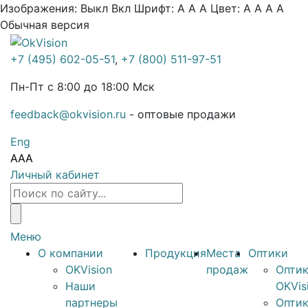
Изображения:
Выкл
Вкл
Шрифт:
A
A
A
Цвет:
A
A
A
A
Обычная версия
+7 (495) 602-05-51
,
+7 (800) 511-97-51
Пн-Пт с 8:00 до 18:00 Мск
feedback@okvision.ru
- оптовые продажи
Eng
A
A
A
Личный кабинет
Меню
О компании
Продукция
Места
Оптики
OKVision
продаж
Опти
Наши
OKVis
партнеры
Опти