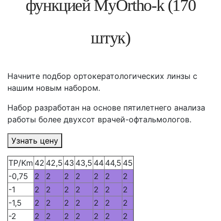
функциeй MyOrtho-k (170
штук)
Начните подбор ортокератологических линзы с
нашим новым набором.
Набор разработан на основе пятилетнего анализа
работы более двухсот врачей-офтальмологов.
Узнать цену
TP/Km
42
42,5
43
43,5
44
44,5
45
-0,75
2
2
2
2
2
2
2
-1
2
2
2
2
2
2
2
-1,5
2
2
2
2
2
2
2
-2
2
2
2
2
2
2
2